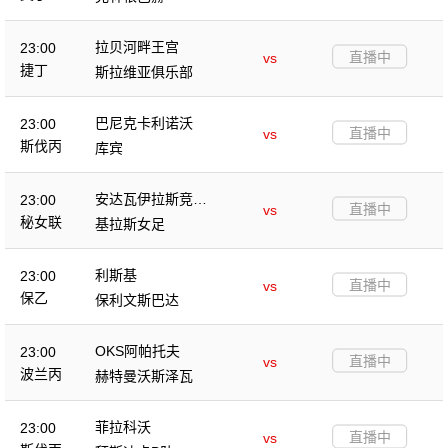
拉贝河畔王宫
23:00
直播中
vs
捷丁
斯拉维亚俱乐部
巴尼克卡利诺沃
23:00
直播中
vs
斯伐丙
库宾
安达瓦伊拉斯竞技
23:00
直播中
vs
女足
秘女联
基拉斯女足
利斯基
23:00
直播中
vs
保乙
保利文斯巴达
OKS阿帕托夫
23:00
直播中
vs
波兰丙
赫特曼沃斯泽瓦
菲拉科沃
23:00
直播中
vs