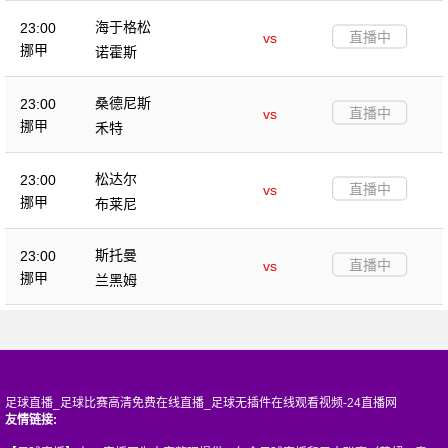
海于格松
23:00
直播中
vs
挪甲
诺霍斯
桑德尼斯
23:00
直播中
vs
挪甲
禾特
松达尔
23:00
直播中
vs
挪甲
布莱尼
斯托曼
23:00
直播中
vs
挪甲
兰黑姆
足球直播_足球比赛高清免费在线直播_足球无插件在线观看视频-24直播网
友情链接: