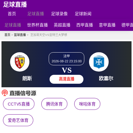
足球直播
首页
足球直播
足球录像
足球新闻
足球直播
世界杯直播
英超直播
西甲直播
意甲直播
德甲
首页
>
篮球直播
>
芝加哥天空VS亚特兰大梦想
法甲
2026-08-22 23:15:00
VS
朗斯
欧塞
高清直播
CCTV5直播
腾讯体育
咪咕体育
爱奇艺体育