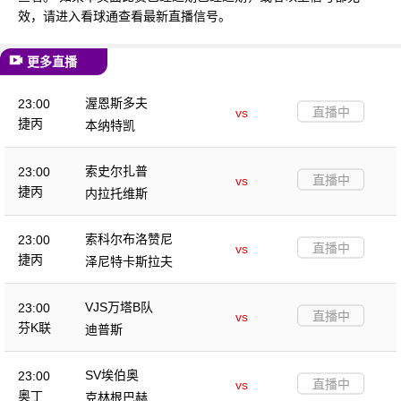
效，请进入看球通查看最新直播信号。
更多直播
渥恩斯多夫
23:00
直播中
vs
捷丙
本纳特凯
索史尔扎普
23:00
直播中
vs
捷丙
内拉托维斯
索科尔布洛赞尼
23:00
直播中
vs
捷丙
泽尼特卡斯拉夫
VJS万塔B队
23:00
直播中
vs
芬K联
迪普斯
SV埃伯奥
23:00
直播中
vs
奥丁
克林根巴赫