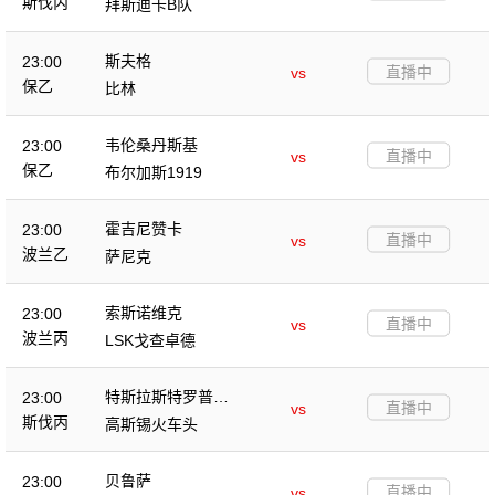
斯伐丙
拜斯迪卡B队
斯夫格
23:00
直播中
vs
保乙
比林
韦伦桑丹斯基
23:00
直播中
vs
保乙
布尔加斯1919
霍吉尼赞卡
23:00
直播中
vs
波兰乙
萨尼克
索斯诺维克
23:00
直播中
vs
波兰丙
LSK戈查卓德
特斯拉斯特罗普科
23:00
直播中
vs
夫
斯伐丙
高斯锡火车头
贝鲁萨
23:00
直播中
vs