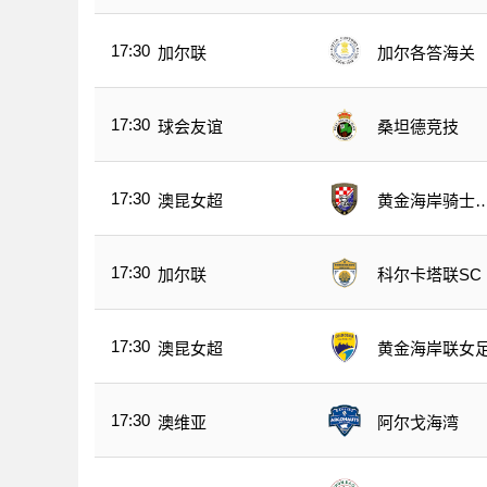
17:30
加尔联
加尔各答海关
17:30
球会友谊
桑坦德竞技
17:30
澳昆女超
黄金海岸骑士
足
17:30
加尔联
科尔卡塔联SC
17:30
澳昆女超
黄金海岸联女
17:30
澳维亚
阿尔戈海湾