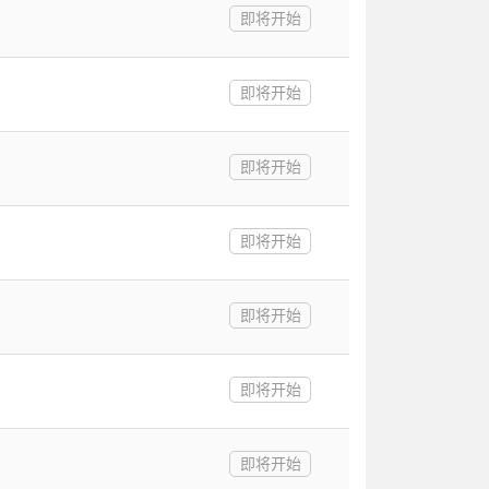
即将开始
即将开始
即将开始
即将开始
即将开始
即将开始
即将开始