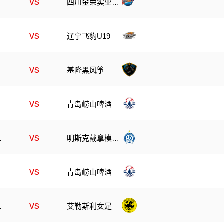
vs
9
四川金荣实业U1
9
vs
辽宁飞豹U19
vs
基隆黑风筝
vs
青岛崂山啤酒
vs
女
明斯克戴拿模女
足
vs
青岛崂山啤酒
vs
女
艾勒斯利女足