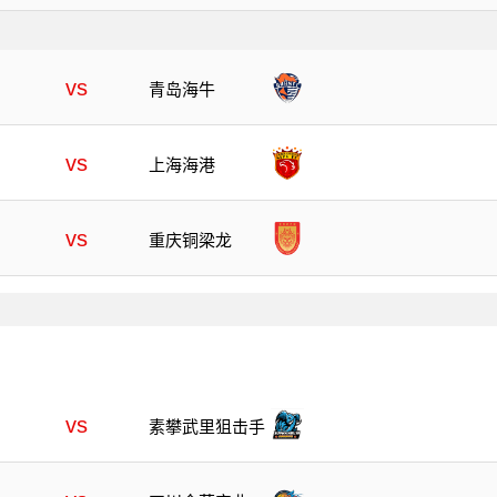
vs
青岛海牛
vs
上海海港
vs
重庆铜梁龙
vs
素攀武里狙击手