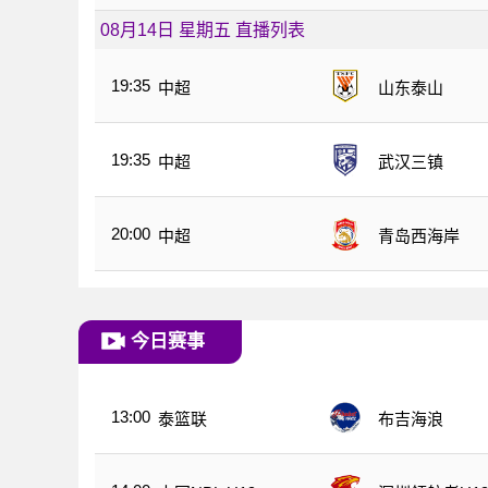
08月14日 星期五 直播列表
19:35
中超
山东泰山
19:35
中超
武汉三镇
20:00
中超
青岛西海岸
今日赛事
13:00
泰篮联
布吉海浪