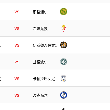
vs
那格浦尔
vs
希洪竞技
vs
女
伊斯顿沙伯女足
vs
基德波尔
vs
足
卡帕拉巴女足
vs
波克海尔