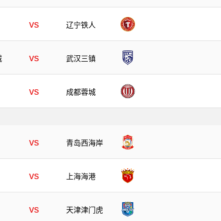
vs
辽宁铁人
vs
城
武汉三镇
vs
成都蓉城
vs
青岛西海岸
vs
上海海港
vs
天津津门虎