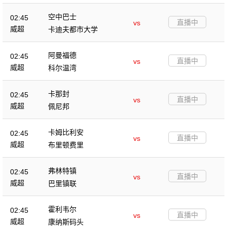
空中巴士
02:45
直播中
vs
威超
卡迪夫都市大学
阿曼福德
02:45
直播中
vs
威超
科尔温湾
卡那封
02:45
直播中
vs
威超
佩尼邦
卡姆比利安
02:45
直播中
vs
威超
布里顿费里
弗林特镇
02:45
直播中
vs
威超
巴里镇联
霍利韦尔
02:45
直播中
vs
威超
康纳斯码头