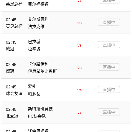
vs
英足总杯
费尔福德镇
艾尔斯贝利
02:45
直播中
vs
英足总杯
法拉克维
巴拉城
02:45
直播中
vs
威冠
拉辛城
卡尔路伊利
02:45
直播中
vs
威冠
伊尼希尔比恩斯
蒙扎
02:45
直播中
vs
球会友谊
帕多瓦
斯特拉班竞技
02:45
直播中
vs
北爱冠
FC协会队
沃金厄姆镇
02:45