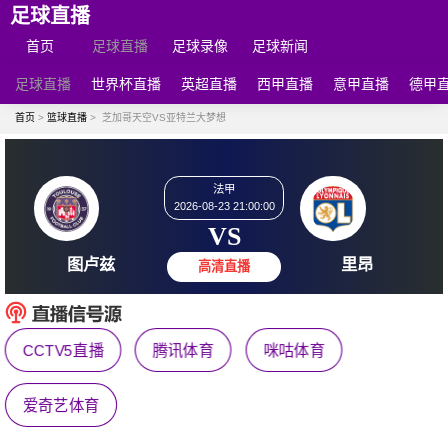
足球直播
首页
足球直播
足球录像
足球新闻
足球直播
世界杯直播
英超直播
西甲直播
意甲直播
德甲
首页
>
篮球直播
>
芝加哥天空VS亚特兰大梦想
法甲
2026-08-23 21:00:00
VS
图卢兹
里
高清直播
CCTV5直播
腾讯体育
咪咕体育
爱奇艺体育