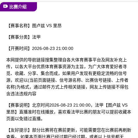
比赛介绍
【赛事名称】
图卢兹 VS 里昂
【赛事分类】
法甲
【开赛时间】
2026-08-23 21:00:00
本网提供的导航链接搜集整理自各大体育赛事平台及网友补充上
传，以各大平台优质体育赛事资源为主旨，为广大体育爱好者寻
觅、收藏、分享、集合而成，如果用户发现有更稳定流畅的信号
源，欢迎以(当前页面链接、信号源名称、比赛信号链接、上传者
名称)为格式，通过邮件方式上传相关链接，网友上传链接不得包
含违法违规内容
【赛事说明】北京时间2026-08-23 21:00:00，法甲【图卢兹 VS
里昂】直播准时在线播放，喜欢看法甲比赛的朋友可以提前收藏本
页面以免错过直播。
【友好提示】部分比赛将在赛前更新，可能需要您在比赛前再刷新
查看。 如果本页面比赛已经过期已经过期，或者以上信号都无