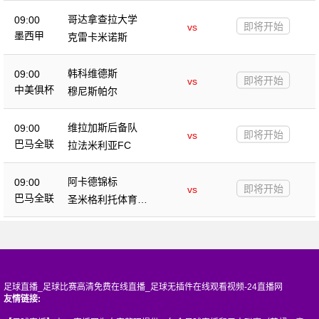
哥达拿查拉大学
09:00
即将开始
vs
墨西甲
克雷卡米诺斯
韩科维德斯
09:00
即将开始
vs
中美俱杯
穆尼斯帕尔
维拉加斯后备队
09:00
即将开始
vs
巴马全联
拉法米利亚FC
阿卡德锦标
09:00
即将开始
vs
巴马全联
圣米格利托体育后
备队
足球直播_足球比赛高清免费在线直播_足球无插件在线观看视频-24直播网
友情链接: