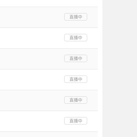
直播中
直播中
直播中
直播中
直播中
直播中