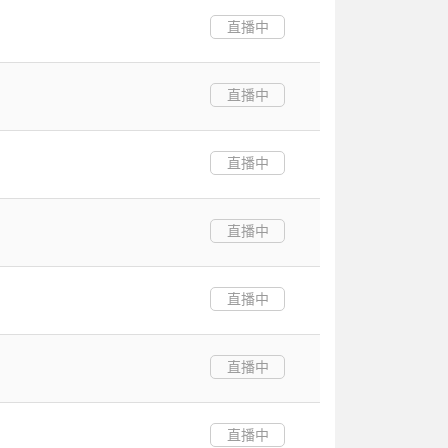
直播中
直播中
直播中
直播中
直播中
直播中
直播中