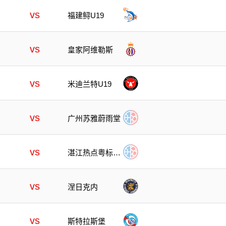
vs
福建鲟U19
vs
皇家阿维勒斯
vs
米迪兰特U19
vs
广州苏雅蔚雨堂
vs
湛江热点粤标售
电
vs
涅日克内
vs
斯特拉斯堡