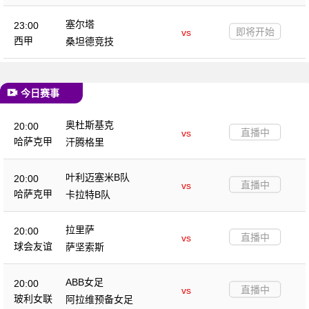
塞尔塔
23:00
即将开始
vs
西甲
桑坦德竞技
今日赛事
奥杜斯基克
20:00
直播中
vs
哈萨克甲
汗腾格里
叶利迈塞米B队
20:00
直播中
vs
哈萨克甲
卡拉特B队
拉里萨
20:00
直播中
vs
球会友谊
萨坚索斯
ABB女足
20:00
直播中
vs
玻利女联
阿拉维预备女足