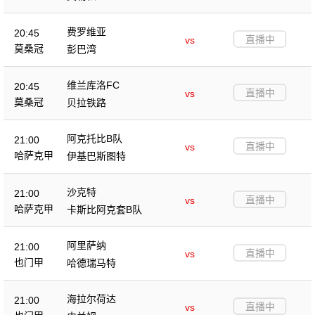
费罗维亚
20:45
直播中
vs
莫桑冠
彭巴湾
维兰库洛FC
20:45
直播中
vs
莫桑冠
贝拉铁路
阿克托比B队
21:00
直播中
vs
哈萨克甲
伊基巴斯图特
沙克特
21:00
直播中
vs
哈萨克甲
卡斯比阿克套B队
阿里萨纳
21:00
直播中
vs
也门甲
哈德瑞马特
海拉尔荷达
21:00
直播中
vs