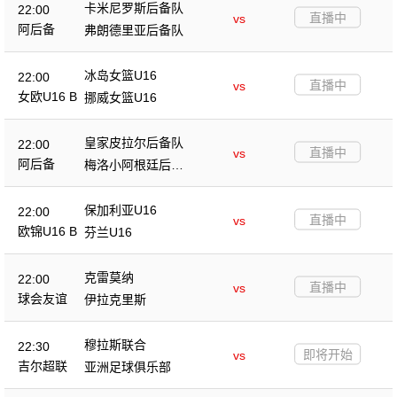
卡米尼罗斯后备队
22:00
直播中
vs
阿后备
弗朗德里亚后备队
冰岛女篮U16
22:00
直播中
vs
女欧U16 B
挪威女篮U16
皇家皮拉尔后备队
22:00
直播中
vs
阿后备
梅洛小阿根廷后备
队
保加利亚U16
22:00
直播中
vs
欧锦U16 B
芬兰U16
克雷莫纳
22:00
直播中
vs
球会友谊
伊拉克里斯
穆拉斯联合
22:30
即将开始
vs
吉尔超联
亚洲足球俱乐部