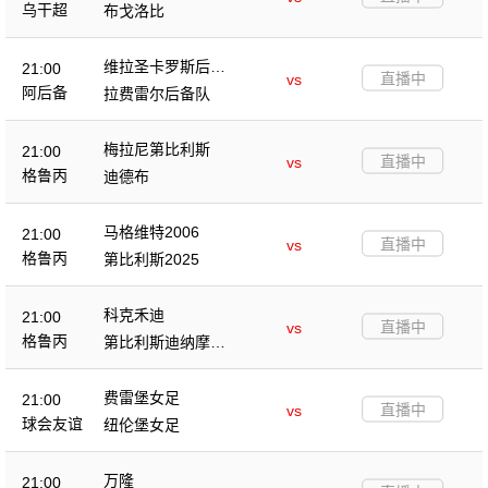
乌干超
布戈洛比
维拉圣卡罗斯后备
21:00
直播中
vs
队
阿后备
拉费雷尔后备队
梅拉尼第比利斯
21:00
直播中
vs
格鲁丙
迪德布
马格维特2006
21:00
直播中
vs
格鲁丙
第比利斯2025
科克禾迪
21:00
直播中
vs
格鲁丙
第比利斯迪纳摩B
队
费雷堡女足
21:00
直播中
vs
球会友谊
纽伦堡女足
万隆
21:00