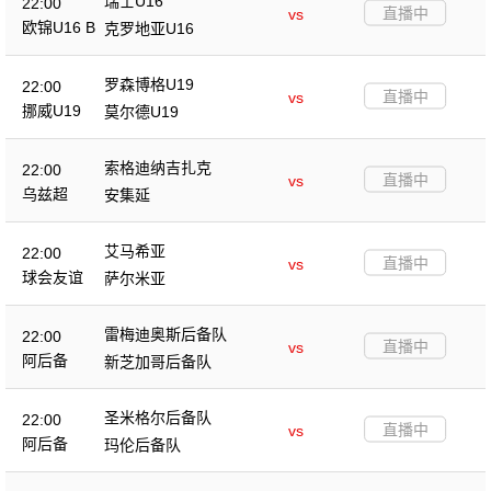
瑞士U16
22:00
直播中
vs
欧锦U16 B
克罗地亚U16
罗森博格U19
22:00
直播中
vs
挪威U19
莫尔德U19
索格迪纳吉扎克
22:00
直播中
vs
乌兹超
安集延
艾马希亚
22:00
直播中
vs
球会友谊
萨尔米亚
雷梅迪奥斯后备队
22:00
直播中
vs
阿后备
新芝加哥后备队
圣米格尔后备队
22:00
直播中
vs
阿后备
玛伦后备队