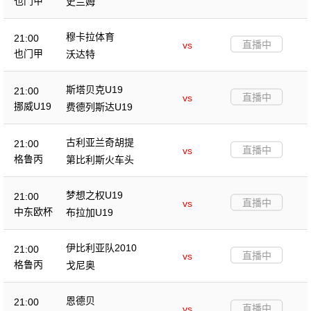
也门甲
史兰姆
穆卡拉体育
21:00
直播中
vs
也门甲
沃达特
斯塔贝克U19
21:00
直播中
vs
挪威U19
费德列斯达U19
古利亚兰奇胡提
21:00
直播中
vs
格鲁丙
第比利斯火车头
梦想之权U19
21:00
直播中
vs
中东欧杯
布拉加U19
伊比利亚队2010
21:00
直播中
vs
格鲁丙
戈尼奥
恩德贝
21:00
直播中
vs