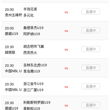
半场兄弟
20:00
直播中
vs
贵州五峰杯
多元化
桑德菲杰U19
20:00
直播中
vs
挪威U19
阿萨纳U19
胡志明市飞翼
20:30
直播中
vs
越南联
西贡热火
吉林东北虎U19
20:30
直播中
vs
中国NBL U
青岛鹰U19
19
浙江金牛U19
20:30
直播中
vs
中国NBL U
浙江广厦U19
19
利勒斯特罗姆U19
20:30
直播中
vs
挪威U19
奥勒松U19