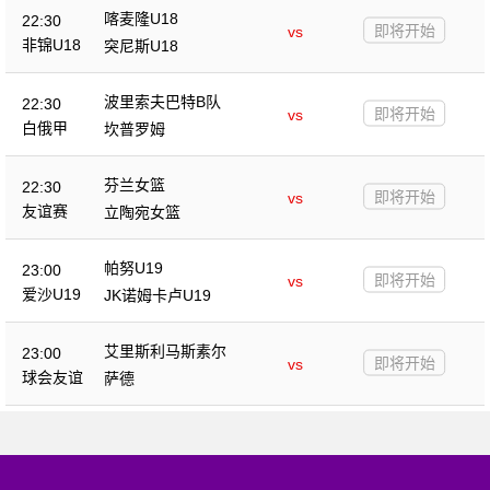
喀麦隆U18
22:30
即将开始
vs
非锦U18
突尼斯U18
波里索夫巴特B队
22:30
即将开始
vs
白俄甲
坎普罗姆
芬兰女篮
22:30
即将开始
vs
友谊赛
立陶宛女篮
帕努U19
23:00
即将开始
vs
爱沙U19
JK诺姆卡卢U19
艾里斯利马斯素尔
23:00
即将开始
vs
球会友谊
萨德