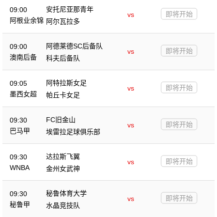
安托尼亚那青年
09:00
即将开始
vs
阿根业余锦
阿尔瓦拉多
阿德莱德SC后备队
09:00
即将开始
vs
澳南后备
科夫后备队
阿特拉斯女足
09:05
即将开始
vs
墨西女超
帕丘卡女足
FC旧金山
09:30
即将开始
vs
巴马甲
埃雷拉足球俱乐部
达拉斯飞翼
09:30
即将开始
vs
WNBA
金州女武神
秘鲁体育大学
09:30
即将开始
vs
秘鲁甲
水晶竞技队