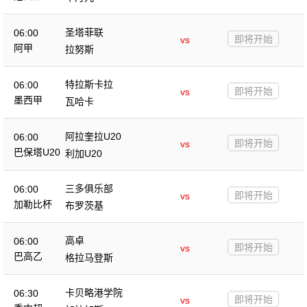
圣塔菲联
06:00
即将开始
vs
阿甲
拉努斯
特拉斯卡拉
06:00
即将开始
vs
墨西甲
瓦哈卡
阿拉奎拉U20
06:00
即将开始
vs
巴保塔U20
利加U20
三多俱乐部
06:00
即将开始
vs
加勒比杯
布罗茨基
高卓
06:00
即将开始
vs
巴高乙
格拉马登斯
卡贝略港学院
06:30
即将开始
vs