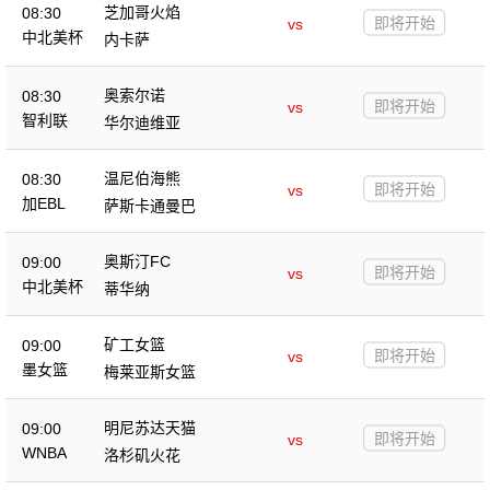
芝加哥火焰
08:30
即将开始
vs
中北美杯
内卡萨
奥索尔诺
08:30
即将开始
vs
智利联
华尔迪维亚
温尼伯海熊
08:30
即将开始
vs
加EBL
萨斯卡通曼巴
奥斯汀FC
09:00
即将开始
vs
中北美杯
蒂华纳
矿工女篮
09:00
即将开始
vs
墨女篮
梅莱亚斯女篮
明尼苏达天猫
09:00
即将开始
vs
WNBA
洛杉矶火花