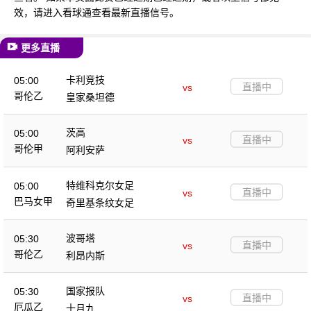
效，请进入看球通查看最新直播信号。
更多直播
卡利竞技
05:00
直播中
vs
哥伦乙
皇家桑坦德
茨高
05:00
直播中
vs
哥伦甲
阿利安萨
特维科克尔女足
05:00
直播中
vs
巴马女甲
奇里基条纹女足
波哥塔
05:30
直播中
vs
哥伦乙
利昂内斯
国家报队
05:30
直播中
vs
厄瓜乙
十月九