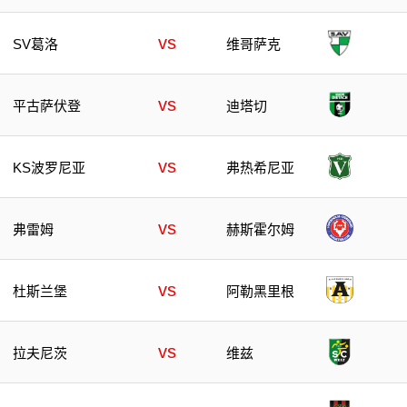
vs
SV葛洛
维哥萨克
vs
平古萨伏登
迪塔切
vs
KS波罗尼亚
弗热希尼亚
vs
弗雷姆
赫斯霍尔姆
vs
杜斯兰堡
阿勒黑里根
vs
拉夫尼茨
维兹