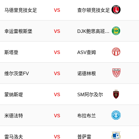
vs
马德里竞技女足
查尔顿竞技女足
vs
幸运雷根斯堡
DJK鲍思高班贝
格
vs
斯塔登
ASV查姆
vs
维尔茨堡FV
诺德林根
vs
蒙纳斯堤
SM阿尔及尔
vs
米德法特
布拉布兰
vs
雷马洛夫
普萨雷