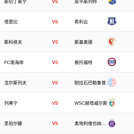
vs
皮平斯列特
斯切丁喜宁
vs
塔恩比
希利云
vs
斯科修夫
斯基奥德
vs
FC南海岸
根托福特
vs
戈尔斯列夫
耐拉石巴勒鲁普
vs
列弗宁
WSC赫塔威尔斯
vs
圣珀尔滕
奥地利维也纳青
年队