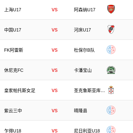
vs
上海U17
阿森纳U17
vs
中国U17
河床U17
vs
FK阿雷斯
杜保尔B队
vs
卡潘宝山
休尼克FC
vs
皇家帕托斯女足
圣克鲁斯亚库巴
女足
vs
紫云三中
晴隆县
vs
乍得U18
尼日利亚U18