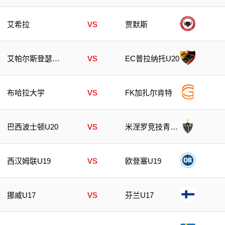
vs
艾希拉
贾默斯
vs
艾帕尔斯登瑟青
EC普拉纳托U20
年队
vs
布哈拉大学
FK加扎尔肯特
vs
巴西波士顿U20
米涅罗竞技青年
队
vs
西汉姆联U19
欧登塞U19
vs
挪威U17
芬兰U17