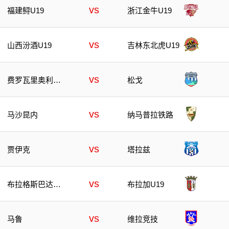
vs
福建鲟U19
浙江金牛U19
vs
山西汾酒U19
吉林东北虎U19
vs
费罗瓦里奥利欣
松戈
加
vs
马沙昆内
纳马普拉铁路
vs
贾伊克
塔拉兹
vs
布拉格斯巴达U
布拉加U19
19
vs
马鲁
维拉竞技