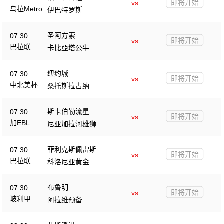
即将开始
vs
乌拉Metro
伊巴特罗斯
圣阿方索
07:30
即将开始
vs
巴拉联
卡比亞塔公牛
纽约城
07:30
即将开始
vs
中北美杯
桑托斯拉古纳
斯卡伯勒流星
07:30
即将开始
vs
加EBL
尼亚加拉河雄狮
菲利克斯佩雷斯
07:30
即将开始
vs
巴拉联
科洛尼亚黄金
布鲁明
07:30
即将开始
vs
玻利甲
阿拉维预备