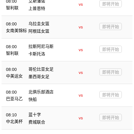
艾斯潘诺
08:00
即将开始
vs
智利联
上普恩特
乌拉圭女篮
08:00
即将开始
vs
女南美锦标
阿根廷女篮
拉斯阿尼马斯
08:00
即将开始
vs
智利联
卡斯托洛
哥伦比亚女足
08:00
即将开始
vs
中美运女
墨西哥女足
北俱乐部酒店
08:00
即将开始
vs
巴亚马乙
快船
蓝十字
08:10
即将开始
vs
中北美杯
费城联合