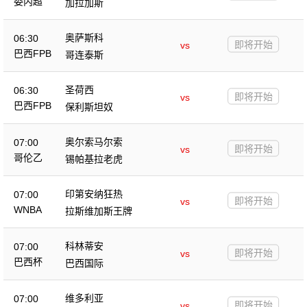
委内超
加拉加斯
奥萨斯科
06:30
即将开始
vs
巴西FPB
哥连泰斯
圣荷西
06:30
即将开始
vs
巴西FPB
保利斯坦奴
奥尔索马尔索
07:00
即将开始
vs
哥伦乙
锡帕基拉老虎
印第安纳狂热
07:00
即将开始
vs
WNBA
拉斯维加斯王牌
科林蒂安
07:00
即将开始
vs
巴西杯
巴西国际
维多利亚
07:00
即将开始
vs