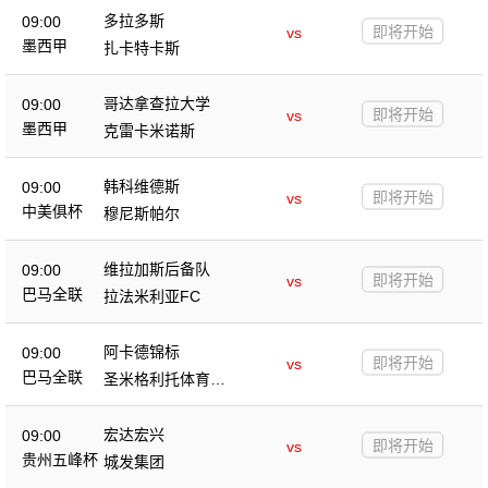
多拉多斯
09:00
即将开始
vs
墨西甲
扎卡特卡斯
哥达拿查拉大学
09:00
即将开始
vs
墨西甲
克雷卡米诺斯
韩科维德斯
09:00
即将开始
vs
中美俱杯
穆尼斯帕尔
维拉加斯后备队
09:00
即将开始
vs
巴马全联
拉法米利亚FC
阿卡德锦标
09:00
即将开始
vs
巴马全联
圣米格利托体育后
备队
宏达宏兴
09:00
即将开始
vs
贵州五峰杯
城发集团