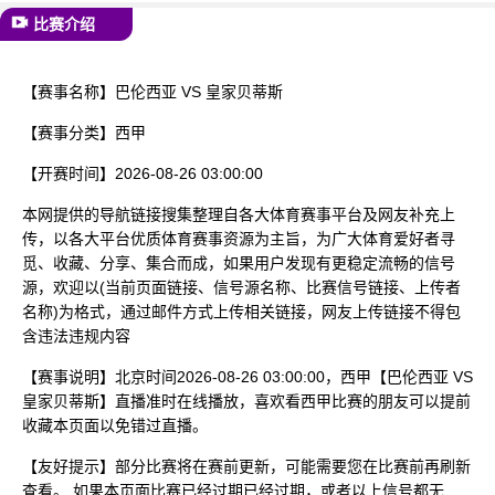
比赛介绍
【赛事名称】
巴伦西亚 VS 皇家贝蒂斯
【赛事分类】
西甲
【开赛时间】
2026-08-26 03:00:00
本网提供的导航链接搜集整理自各大体育赛事平台及网友补充上
传，以各大平台优质体育赛事资源为主旨，为广大体育爱好者寻
觅、收藏、分享、集合而成，如果用户发现有更稳定流畅的信号
源，欢迎以(当前页面链接、信号源名称、比赛信号链接、上传者
名称)为格式，通过邮件方式上传相关链接，网友上传链接不得包
含违法违规内容
【赛事说明】北京时间2026-08-26 03:00:00，西甲【巴伦西亚 VS
皇家贝蒂斯】直播准时在线播放，喜欢看西甲比赛的朋友可以提前
收藏本页面以免错过直播。
【友好提示】部分比赛将在赛前更新，可能需要您在比赛前再刷新
查看。 如果本页面比赛已经过期已经过期，或者以上信号都无