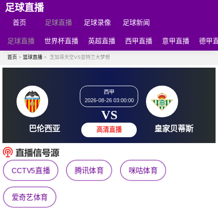
足球直播
首页
足球直播
足球录像
足球新闻
足球直播
世界杯直播
英超直播
西甲直播
意甲直播
德甲
首页
>
篮球直播
>
芝加哥天空VS亚特兰大梦想
西甲
2026-08-26 03:00:00
VS
巴伦西亚
皇家贝
高清直播
CCTV5直播
腾讯体育
咪咕体育
爱奇艺体育