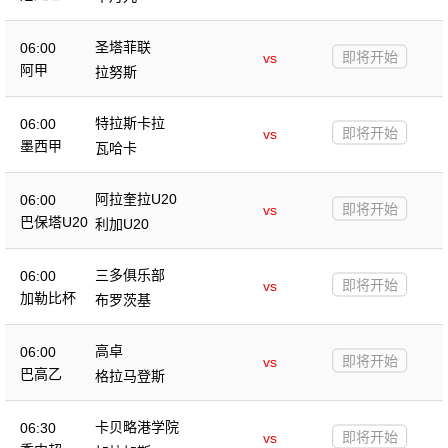
圣塔菲联
06:00
即将开始
vs
阿甲
拉努斯
特拉斯卡拉
06:00
即将开始
vs
墨西甲
瓦哈卡
阿拉奎拉U20
06:00
即将开始
vs
巴保塔U20
利加U20
三多俱乐部
06:00
即将开始
vs
加勒比杯
布罗茨基
高卓
06:00
即将开始
vs
巴高乙
格拉马登斯
卡贝略港学院
06:30
即将开始
vs