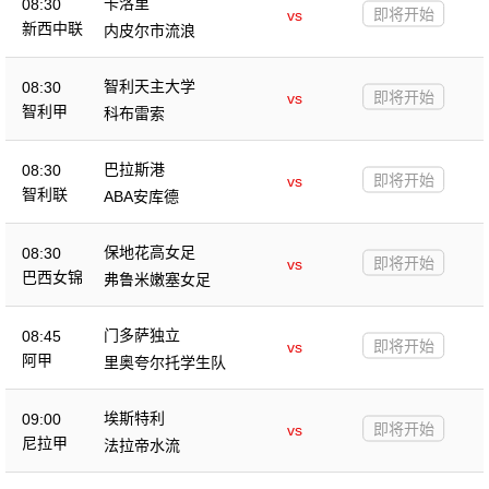
卡洛里
08:30
即将开始
vs
新西中联
内皮尔市流浪
智利天主大学
08:30
即将开始
vs
智利甲
科布雷索
巴拉斯港
08:30
即将开始
vs
智利联
ABA安库德
保地花高女足
08:30
即将开始
vs
巴西女锦
弗鲁米嫩塞女足
门多萨独立
08:45
即将开始
vs
阿甲
里奥夸尔托学生队
埃斯特利
09:00
即将开始
vs
尼拉甲
法拉帝水流