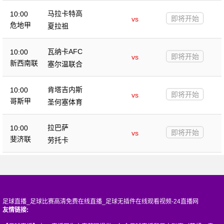
马拉卡特高
10:00
即将开始
vs
危地甲
夏拉祖
瓦纳卡AFC
10:00
即将开始
vs
新西南联
塞尔温联合
肯塔吉内斯
10:00
即将开始
vs
哥斯甲
圣何塞体育
拉巴萨
10:00
即将开始
vs
斐济联
劳托卡
足球直播_足球比赛高清免费在线直播_足球无插件在线观看视频-24直播网
友情链接: