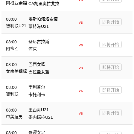
诺
阿根业余锦
CA胡里奥拉斐拉
埃斯帕诺洛索诺U2
08:00
即将开始
vs
1
智利联U21
蒙特港U21
圣尼古拉斯
08:00
即将开始
vs
阿篮乙
河床
巴西女篮
08:00
即将开始
vs
女南美锦标
巴拉圭女篮
奎利普尔
08:00
即将开始
vs
智利联
卡托利卡
墨西哥U21
08:00
即将开始
vs
中美运男
委内瑞拉U21
哥谭女足
08:00