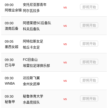
安托尼亚那青年
09:00
即将开始
vs
阿根业余锦
阿尔瓦拉多
阿德莱德SC后备队
09:00
即将开始
vs
澳南后备
科夫后备队
阿特拉斯女足
09:05
即将开始
vs
墨西女超
帕丘卡女足
FC旧金山
09:30
即将开始
vs
巴马甲
埃雷拉足球俱乐部
达拉斯飞翼
09:30
即将开始
vs
WNBA
金州女武神
秘鲁体育大学
09:30
即将开始
vs
秘鲁甲
水晶竞技队