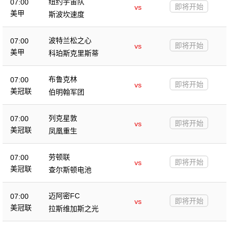
纽约宇宙队
07:00
即将开始
vs
美甲
斯波坎速度
波特兰松之心
07:00
即将开始
vs
美甲
科珀斯克里斯蒂
布鲁克林
07:00
即将开始
vs
美冠联
伯明翰军团
列克星敦
07:00
即将开始
vs
美冠联
凤凰重生
劳顿联
07:00
即将开始
vs
美冠联
查尔斯顿电池
迈阿密FC
07:00
即将开始
vs
美冠联
拉斯维加斯之光