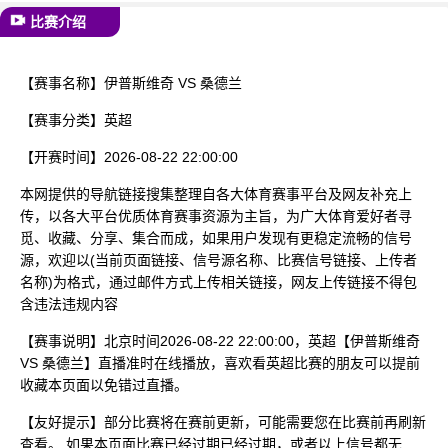
比赛介绍
【赛事名称】
伊普斯维奇 VS 桑德兰
【赛事分类】
英超
【开赛时间】
2026-08-22 22:00:00
本网提供的导航链接搜集整理自各大体育赛事平台及网友补充上
传，以各大平台优质体育赛事资源为主旨，为广大体育爱好者寻
觅、收藏、分享、集合而成，如果用户发现有更稳定流畅的信号
源，欢迎以(当前页面链接、信号源名称、比赛信号链接、上传者
名称)为格式，通过邮件方式上传相关链接，网友上传链接不得包
含违法违规内容
【赛事说明】北京时间2026-08-22 22:00:00，英超【伊普斯维奇
VS 桑德兰】直播准时在线播放，喜欢看英超比赛的朋友可以提前
收藏本页面以免错过直播。
【友好提示】部分比赛将在赛前更新，可能需要您在比赛前再刷新
查看。 如果本页面比赛已经过期已经过期，或者以上信号都无