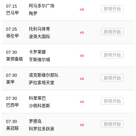
阿马多尔广场
07:15
即将开始
vs
巴马甲
陶罗
托利马体育
07:25
即将开始
vs
哥伦甲
波哥大国际
卡罗莱娜
07:30
即将开始
vs
美预备联
亨斯维尔城
诺克斯维尔部队
07:30
即将开始
vs
美甲
萨拉索塔天堂
科里蒂巴
07:30
即将开始
vs
巴西甲
沙佩科恩斯
罗德岛
07:30
即将开始
vs
美冠联
科罗拉多跃泉