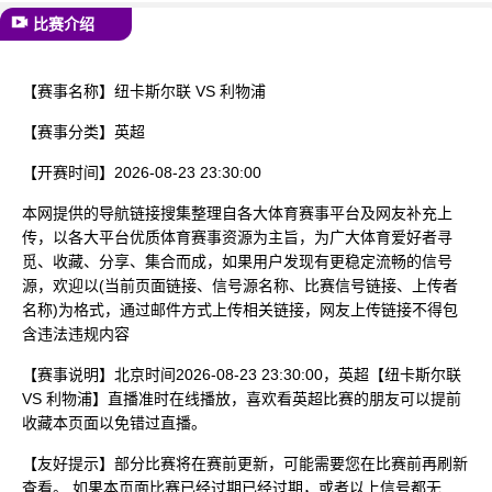
比赛介绍
【赛事名称】
纽卡斯尔联 VS 利物浦
【赛事分类】
英超
【开赛时间】
2026-08-23 23:30:00
本网提供的导航链接搜集整理自各大体育赛事平台及网友补充上
传，以各大平台优质体育赛事资源为主旨，为广大体育爱好者寻
觅、收藏、分享、集合而成，如果用户发现有更稳定流畅的信号
源，欢迎以(当前页面链接、信号源名称、比赛信号链接、上传者
名称)为格式，通过邮件方式上传相关链接，网友上传链接不得包
含违法违规内容
【赛事说明】北京时间2026-08-23 23:30:00，英超【纽卡斯尔联
VS 利物浦】直播准时在线播放，喜欢看英超比赛的朋友可以提前
收藏本页面以免错过直播。
【友好提示】部分比赛将在赛前更新，可能需要您在比赛前再刷新
查看。 如果本页面比赛已经过期已经过期，或者以上信号都无