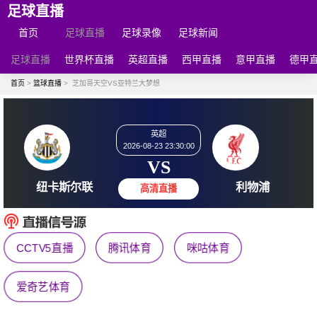
足球直播
首页
足球直播
足球录像
足球新闻
足球直播
世界杯直播
英超直播
西甲直播
意甲直播
德甲
首页
>
篮球直播
>
芝加哥天空VS亚特兰大梦想
英超
2026-08-23 23:30:00
VS
纽卡斯尔联
利物
高清直播
CCTV5直播
腾讯体育
咪咕体育
爱奇艺体育