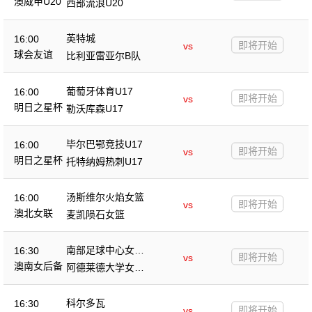
澳威甲U20
西部流浪U20
英特城
16:00
即将开始
vs
球会友谊
比利亚雷亚尔B队
葡萄牙体育U17
16:00
即将开始
vs
明日之星杯
勒沃库森U17
毕尔巴鄂竞技U17
16:00
即将开始
vs
明日之星杯
托特纳姆热刺U17
汤斯维尔火焰女篮
16:00
即将开始
vs
澳北女联
麦凯陨石女篮
南部足球中心女足
16:30
即将开始
vs
后备队
澳南女后备
阿德莱德大学女足
后备队
科尔多瓦
16:30
即将开始
vs