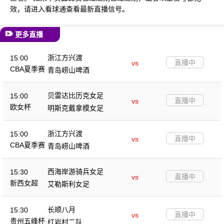
效，请进入看球通查看最新直播信号。
更多直播
浙江方兴渡
15:00
直播中
vs
CBA夏季赛
青岛崂山啤酒
贝雷达比历克女足
15:00
直播中
vs
欧女杯
明斯克戴拿模女足
浙江方兴渡
15:00
直播中
vs
CBA夏季赛
青岛崂山啤酒
西海岸游骑兵女足
15:30
直播中
vs
新西女超
艾勒斯利女足
长顺八月
15:30
直播中
vs
贵州五峰杯
红岩村二队