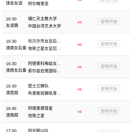
球会友谊
阿尔梅里亚
辅仁天主教大学
16:30
即将开始
vs
友谊赛
中国台湾艺术大学
坎贝尔市女足后备
16:30
即将开始
vs
队
澳南女后备
地铁之星女足后备
队
阿德莱科梅兹女足
16:30
即将开始
vs
后备队
澳南女后备
索尔兹伯里国际女
足后备队
昆士兰狮队
16:30
即将开始
vs
澳昆超
布里斯班狮吼青年
队
阿德莱德彗星
16:45
即将开始
vs
澳南超
地铁之星
仰光联U20
17:00