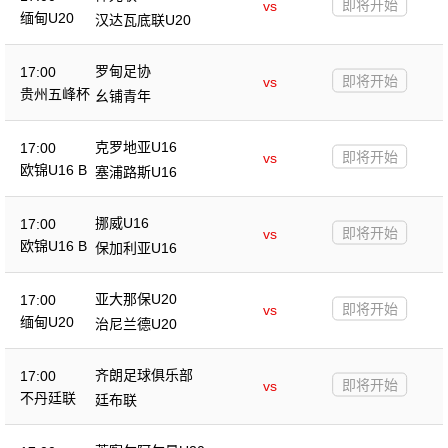
即将开始
vs
缅甸U20
汉达瓦底联U20
罗甸足协
17:00
即将开始
vs
贵州五峰杯
幺铺青年
克罗地亚U16
17:00
即将开始
vs
欧锦U16 B
塞浦路斯U16
挪威U16
17:00
即将开始
vs
欧锦U16 B
保加利亚U16
亚大那保U20
17:00
即将开始
vs
缅甸U20
治尼兰德U20
齐朗足球俱乐部
17:00
即将开始
vs
不丹廷联
廷布联