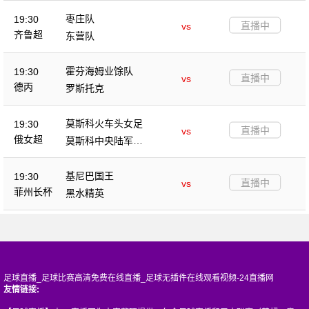
枣庄队
19:30
直播中
vs
齐鲁超
东营队
霍芬海姆业馀队
19:30
直播中
vs
德丙
罗斯托克
莫斯科火车头女足
19:30
直播中
vs
俄女超
莫斯科中央陆军女
足
基尼巴国王
19:30
直播中
vs
菲州长杯
黑水精英
足球直播_足球比赛高清免费在线直播_足球无插件在线观看视频-24直播网
友情链接: