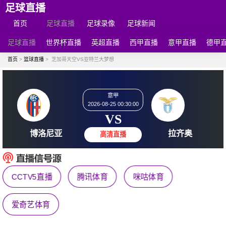
足球直播
首页
足球直播
足球录像
足球新闻
足球直播
世界杯直播
英超直播
西甲直播
意甲直播
德甲
首页
>
篮球直播
>
芝加哥天空VS亚特兰大梦想
意甲
2026-08-25 00:30:00
VS
博洛尼亚
拉齐
高清直播
CCTV5直播
腾讯体育
咪咕体育
爱奇艺体育