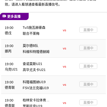
效，请进入看球通查看最新直播信号。
更多直播
TuS施瓦赫豪森
19:00
直播中
vs
德戊
联合不莱梅
莫尔德B队
19:00
直播中
vs
挪丙
科维科特隆德赫姆
查诺莫斯U21
19:00
直播中
vs
乌克U21
高华尤夫卡U21
科隆福图纳U19
19:00
直播中
vs
德青联
FSV法兰克福U19
柏林安卡拉体育U1
19:00
直播中
vs
9
德青联
罗斯托克U19