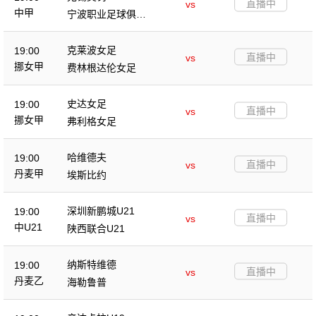
直播中
vs
中甲
宁波职业足球俱乐
部
克莱波女足
19:00
直播中
vs
挪女甲
费林根达伦女足
史达女足
19:00
直播中
vs
挪女甲
弗利格女足
哈维德夫
19:00
直播中
vs
丹麦甲
埃斯比约
深圳新鹏城U21
19:00
直播中
vs
中U21
陕西联合U21
纳斯特维德
19:00
直播中
vs
丹麦乙
海勒鲁普