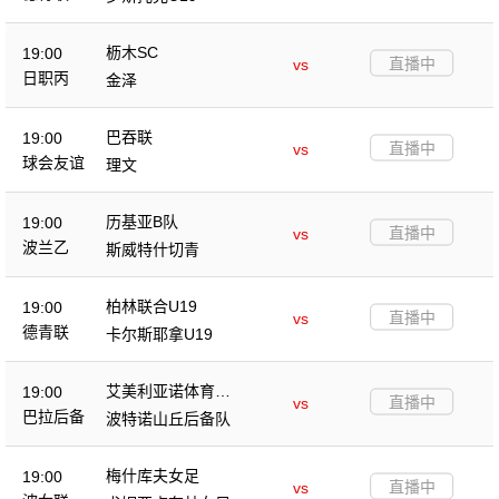
枥木SC
19:00
直播中
vs
日职丙
金泽
巴吞联
19:00
直播中
vs
球会友谊
理文
历基亚B队
19:00
直播中
vs
波兰乙
斯威特什切青
柏林联合U19
19:00
直播中
vs
德青联
卡尔斯耶拿U19
艾美利亚诺体育后
19:00
直播中
vs
备队
巴拉后备
波特诺山丘后备队
梅什库夫女足
19:00
直播中
vs