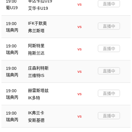
辛达卡拉U19
19:00
直播中
vs
葡U19
艾华卡U19
IFK于默奥
19:00
直播中
vs
瑞典丙
弗兰斯塔
阿斯特里
19:00
直播中
vs
瑞典丙
拖斯兰达
庄森利特斯
19:00
直播中
vs
瑞典丙
兰维特IS
赫雷斯塔兹
19:00
直播中
vs
瑞典丙
IK多特
IK弗兰卡
19:00
直播中
vs
瑞典丙
安斯基德