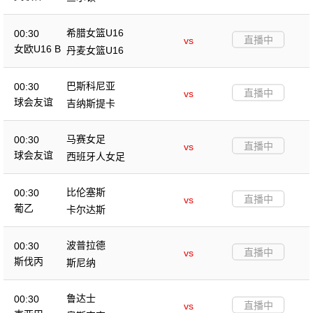
希腊女篮U16
00:30
直播中
vs
女欧U16 B
丹麦女篮U16
巴斯科尼亚
00:30
直播中
vs
球会友谊
吉纳斯提卡
马赛女足
00:30
直播中
vs
球会友谊
西班牙人女足
比伦塞斯
00:30
直播中
vs
葡乙
卡尔达斯
波普拉德
00:30
直播中
vs
斯伐丙
斯尼纳
鲁达士
00:30
直播中
vs