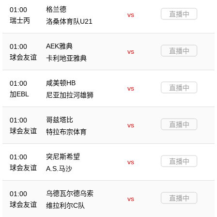
格兰德
01:00
直播中
vs
瑞士丙
洛桑体育队U21
AEK雅典
01:00
直播中
vs
球会友谊
卡利地亚雅典
咸美顿HB
01:00
直播中
vs
加EBL
尼亚加拉河雄狮
哥兹塔比
01:00
直播中
vs
球会友谊
特拉布宗体育
突尼斯希望
01:00
直播中
vs
球会友谊
A.S.马沙
乌德瓦尔德乌索
01:00
直播中
vs
球会友谊
维拉利尔C队