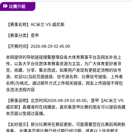
比赛介绍
【赛事名称】
AC米兰 VS 威尼斯
【赛事分类】
意甲
【开赛时间】
2026-08-29 02:45:00
本网提供的导航链接搜集整理自各大体育赛事平台及网友补充上
传，以各大平台优质体育赛事资源为主旨，为广大体育爱好者寻
觅、收藏、分享、集合而成，如果用户发现有更稳定流畅的信号
源，欢迎以(当前页面链接、信号源名称、比赛信号链接、上传者
名称)为格式，通过邮件方式上传相关链接，网友上传链接不得包
含违法违规内容
【赛事说明】北京时间2026-08-29 02:45:00，意甲【AC米兰 VS
威尼斯】直播准时在线播放，喜欢看意甲比赛的朋友可以提前收藏
本页面以免错过直播。
【友好提示】部分比赛将在赛前更新，可能需要您在比赛前再刷新
查看。 如果本页面比赛已经过期已经过期，或者以上信号都无