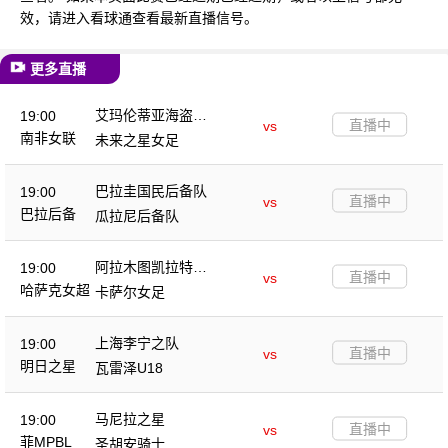
效，请进入看球通查看最新直播信号。
更多直播
艾玛伦蒂亚海盗女
19:00
直播中
vs
足
南非女联
未来之星女足
巴拉圭国民后备队
19:00
直播中
vs
巴拉后备
瓜拉尼后备队
阿拉木图凯拉特女
19:00
直播中
vs
足
哈萨克女超
卡萨尔女足
上海李宁之队
19:00
直播中
vs
明日之星
瓦雷泽U18
马尼拉之星
19:00
直播中
vs
菲MPBL
圣胡安骑士