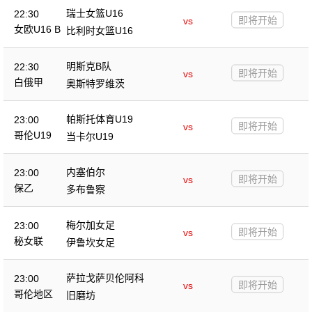
瑞士女篮U16
22:30
即将开始
vs
女欧U16 B
比利时女篮U16
明斯克B队
22:30
即将开始
vs
白俄甲
奥斯特罗维茨
帕斯托体育U19
23:00
即将开始
vs
哥伦U19
当卡尔U19
内塞伯尔
23:00
即将开始
vs
保乙
多布鲁察
梅尔加女足
23:00
即将开始
vs
秘女联
伊鲁坎女足
萨拉戈萨贝伦阿科
23:00
即将开始
vs
哥伦地区
旧磨坊