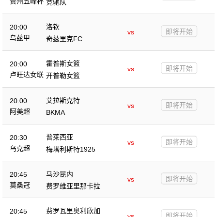
贵州五峰杯
竞驰队
洛钦
20:00
即将开始
vs
乌兹甲
奇兹里克FC
霍普斯女篮
20:00
即将开始
vs
卢旺达女联
开普勒女篮
艾拉斯克特
20:00
即将开始
vs
阿美超
BKMA
普莱西亚
20:30
即将开始
vs
乌克超
梅塔利斯特1925
马沙昆内
20:45
即将开始
vs
莫桑冠
费罗维亚里那卡拉
费罗瓦里奥利欣加
20:45
即将开始
vs