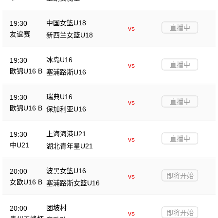
中国女篮U18
19:30
直播中
vs
友谊赛
新西兰女篮U18
冰岛U16
19:30
直播中
vs
欧锦U16 B
塞浦路斯U16
瑞典U16
19:30
直播中
vs
欧锦U16 B
保加利亚U16
上海海港U21
19:30
直播中
vs
中U21
湖北青年星U21
波黑女篮U16
20:00
即将开始
vs
女欧U16 B
塞浦路斯女篮U16
团坡村
20:00
即将开始
vs