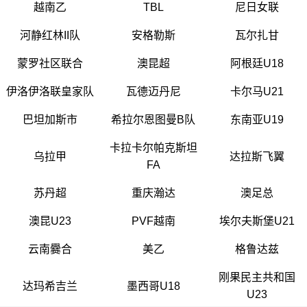
越南乙
TBL
尼日女联
河静红林II队
安格勒斯
瓦尔扎甘
蒙罗社区联合
澳昆超
阿根廷U18
伊洛伊洛联皇家队
瓦德迈丹尼
卡尔马U21
巴坦加斯市
希拉尔恩图曼B队
东南亚U19
卡拉卡尔帕克斯坦
乌拉甲
达拉斯飞翼
FA
苏丹超
重庆瀚达
澳足总
澳昆U23
PVF越南
埃尔夫斯堡U21
云南爨合
美乙
格鲁达兹
刚果民主共和国
达玛希吉兰
墨西哥U18
U23