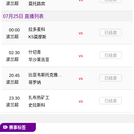
波兰超
莫托路宾
07月25日 直播列表
拉多麦科
00:00
已结束
vs
波兰超
KS莫摩斯
什切青
02:30
已结束
vs
波兰超
华沙莱吉亚
比亚韦斯托克雅盖
20:45
已结束
vs
隆
波兰超
哥罗纳
扎布热矿工
23:30
已结束
vs
波兰超
史拉斯科
赛事标签