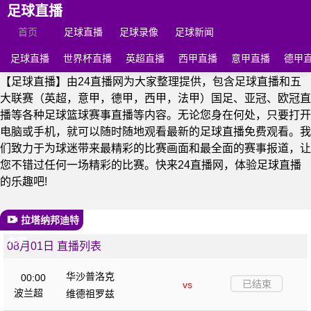
足球直播
首页
足球直播
足球录像
足球新闻
足球直播
世界杯直播
英超直播
西甲直播
意甲直播
德甲
【足球直播】由24直播网为大家整理提供，包含足球直播和五
大联赛（英超，意甲，德甲，西甲，法甲）国足、亚冠、欧冠直
播等各种足球篮球赛事直播等内容。无论您身在何处，只要打开
电脑或手机，就可以随时随地观看最新的足球直播免费观看。我
们致力于为球迷带来最精彩的比赛画面和最全面的赛事报道，让
您不错过任何一场精彩的比赛。快来24直播网，体验足球直播
的乐趣吧!
拉塔纳邦迪特
大学
08月01日 直播列表
华沙普洛克
00:00
已结束
vs
波兰超
维德祖罗兹