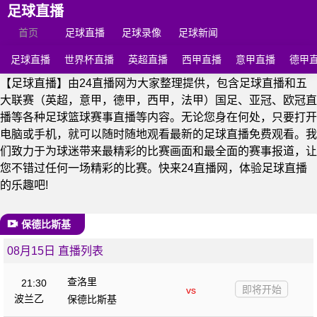
足球直播
首页
足球直播
足球录像
足球新闻
足球直播
世界杯直播
英超直播
西甲直播
意甲直播
德甲
【足球直播】由24直播网为大家整理提供，包含足球直播和五
大联赛（英超，意甲，德甲，西甲，法甲）国足、亚冠、欧冠直
播等各种足球篮球赛事直播等内容。无论您身在何处，只要打开
电脑或手机，就可以随时随地观看最新的足球直播免费观看。我
们致力于为球迷带来最精彩的比赛画面和最全面的赛事报道，让
您不错过任何一场精彩的比赛。快来24直播网，体验足球直播
的乐趣吧!
保德比斯基
08月15日 直播列表
查洛里
21:30
即将开始
vs
波兰乙
保德比斯基