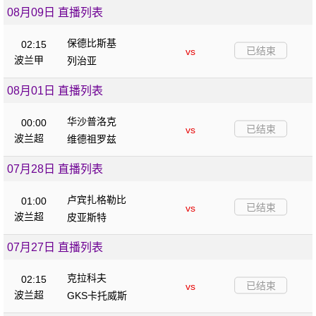
08月09日 直播列表
保德比斯基
02:15
已结束
vs
波兰甲
列治亚
08月01日 直播列表
华沙普洛克
00:00
已结束
vs
波兰超
维德祖罗兹
07月28日 直播列表
卢宾扎格勒比
01:00
已结束
vs
波兰超
皮亚斯特
07月27日 直播列表
克拉科夫
02:15
已结束
vs
波兰超
GKS卡托威斯