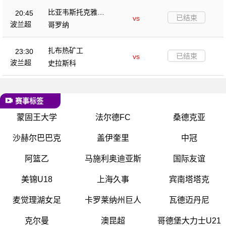
比亚韦斯托克雅盖
20:45
已结束
vs
隆
波兰超
哥罗纳
扎布热矿工
23:30
已结束
vs
波兰超
史拉斯科
赛事标签
蒙固王大学
法尔德FC
桑德克亚
沙赫尔巴巴克
盖伊奎里
中冠
阿篮乙
马施利奥迪亚斯
国际友谊
美锦U18
上海久事
宾南塔塔克
麦觉理湖女足
卡罗莱纳州巨人
瓦德迈丹尼
克尔曼
澳昆超
哥德堡大力士U21