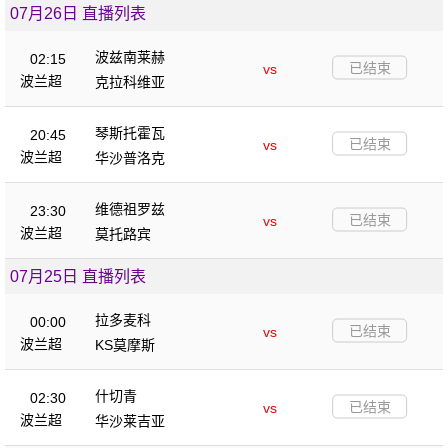
07月26日 直播列表
波兹南莱赫
02:15
已结束
vs
波兰超
克拉科维亚
琴斯托霍瓦
20:45
已结束
vs
波兰超
华沙普洛克
维德祖罗兹
23:30
已结束
vs
波兰超
莫托路宾
07月25日 直播列表
拉多麦科
00:00
已结束
vs
波兰超
KS莫摩斯
什切青
02:30
已结束
vs
波兰超
华沙莱吉亚