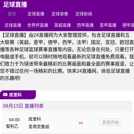
足球直播
首页
足球直播
足球录像
足球新闻
足球直播
世界杯直播
英超直播
西甲直播
意甲直播
德甲
【足球直播】由24直播网为大家整理提供，包含足球直播和五
大联赛（英超，意甲，德甲，西甲，法甲）国足、亚冠、欧冠直
播等各种足球篮球赛事直播等内容。无论您身在何处，只要打开
电脑或手机，就可以随时随地观看最新的足球直播免费观看。我
们致力于为球迷带来最精彩的比赛画面和最全面的赛事报道，让
您不错过任何一场精彩的比赛。快来24直播网，体验足球直播
的乐趣吧!
库里科
08月13日 直播列表
库里科
04:00
即将开始
vs
智利乙
圣塔克鲁兹