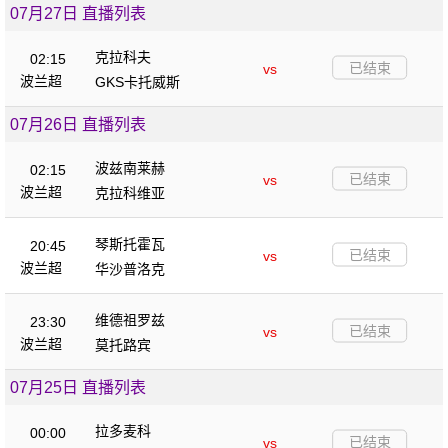
07月27日 直播列表
克拉科夫
02:15
已结束
vs
波兰超
GKS卡托威斯
07月26日 直播列表
波兹南莱赫
02:15
已结束
vs
波兰超
克拉科维亚
琴斯托霍瓦
20:45
已结束
vs
波兰超
华沙普洛克
维德祖罗兹
23:30
已结束
vs
波兰超
莫托路宾
07月25日 直播列表
拉多麦科
00:00
已结束
vs